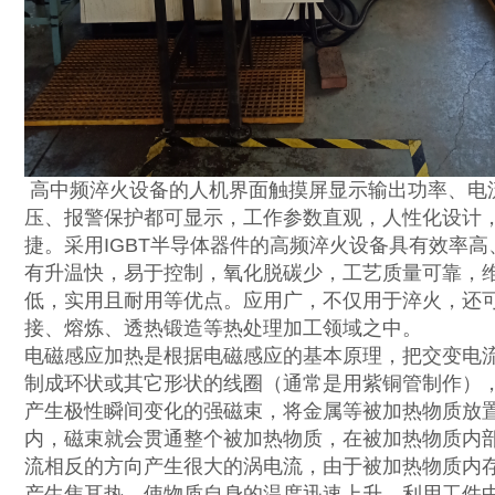
高中频淬火设备的人机界面触摸屏显示输出功率、电
压、报警保护都可显示，工作参数直观，人性化设计
捷。采用IGBT半导体器件的高频淬火设备具有效率高
有升温快，易于控制，氧化脱碳少，工艺质量可靠，
低，实用且耐用等优点。应用广，不仅用于淬火，还
接、熔炼、透热锻造等热处理加工领域之中。
电磁感应加热是根据电磁感应的基本原理，把交变电
制成环状或其它形状的线圈（通常是用紫铜管制作）
产生极性瞬间变化的强磁束，将金属等被加热物质放
内，磁束就会贯通整个被加热物质，在被加热物质内
流相反的方向产生很大的涡电流，由于被加热物质内
产生焦耳热，使物质自身的温度迅速上升，利用工件