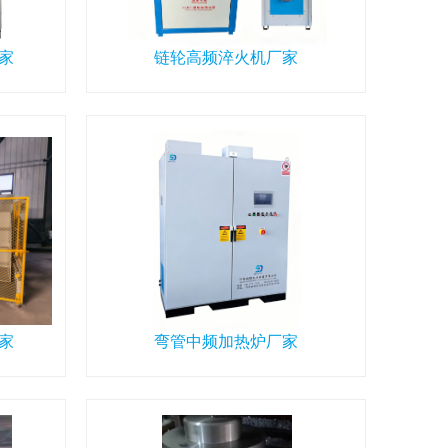
家
链轮高频淬火机厂家
家
弯管中频加热炉厂家