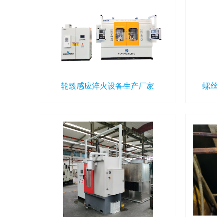
轮毂感应淬火设备生产厂家
螺