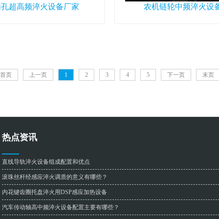
内孔超高频淬火设备厂家
农机链轮中频淬火设
首页
上一页
1
2
3
4
5
下一页
末页
热点资讯
直线导轨淬火设备组成配置和优点
滚珠丝杆经感应淬火调质的意义有哪些？
内花键齿圈托盘淬火用DSP感应加热设备
汽车传动轴高中频淬火设备配置主要有哪些？