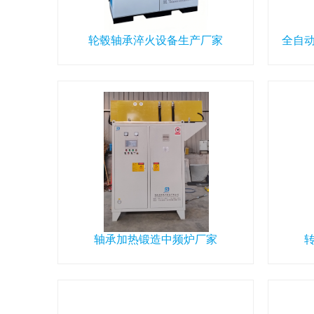
轮毂轴承淬火设备生产厂家
全自
轴承加热锻造中频炉厂家